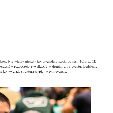
ów. Nie wiemy niestety jak wyglądały stacki po sesji 1C oraz 1D.
kerzystów rozpoczęło rywalizację w drugim dniu eventu. Będziemy
kże jak wygląda struktura wypłat w tym evencie.