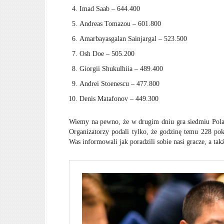
Imad Saab – 644.400
Andreas Tomazou – 601.800
Amarbayasgalan Sainjargal – 523.500
Osh Doe – 505.200
Giorgii Shukulhiia – 489.400
Andrei Stoenescu – 477.800
Denis Matafonov – 449.300
Wiemy na pewno, że w drugim dniu gra siedmiu Polak
Organizatorzy podali tylko, że godzinę temu 228 po
Was informowali jak poradzili sobie nasi gracze, a ta