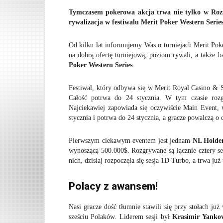
Tymczasem pokerowa akcja trwa nie tylko w Rozv
rywalizacja w festiwalu Merit Poker Western Series
Od kilku lat informujemy Was o turniejach Merit Pok
na dobrą ofertę turniejową, poziom rywali, a także 
Poker Western Series
.
Festiwal, który odbywa się w Merit Royal Casino & Sp
Całość potrwa do 24 stycznia. W tym czasie roz
Najciekawiej zapowiada się oczywiście Main Event,
stycznia i potrwa do 24 stycznia, a gracze powalczą o 
Pierwszym ciekawym eventem jest jednam
NL Hold
wynoszącą 500.000$. Rozgrywane są łącznie cztery se
nich, dzisiaj rozpoczęła się sesja 1D Turbo, a trwa już
Polacy z awansem!
Nasi gracze dość tłumnie stawili się przy stołach j
sześciu Polaków. Liderem sesji był
Krasimir Yanko