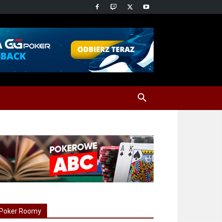
Poker Roomy