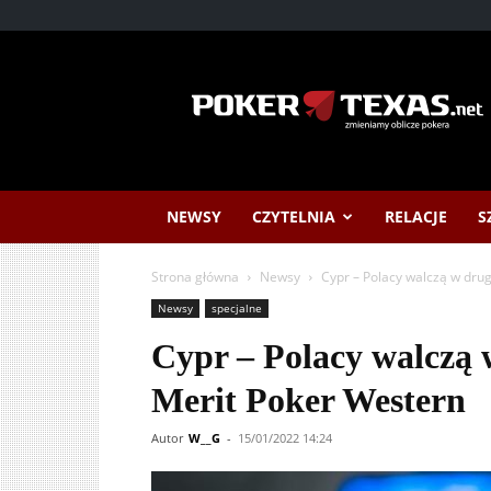
PokerTexas.net
NEWSY
CZYTELNIA
RELACJE
S
Strona główna
Newsy
Cypr – Polacy walczą w dr
Newsy
specjalne
Cypr – Polacy walczą
Merit Poker Western
Autor
W__G
-
15/01/2022 14:24