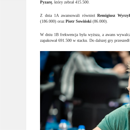
Pyzarę
, który zebrał 415.500.
Z dnia 1A awansowali również
Remigiusz Wyrzyk
(186.000) oraz
Piotr Sowiński
(86.000).
W dniu 1B frekwencja była wyższa, a awans wywalczy
zapakował 691.500 w stacku. Do dalszej gry przeszed