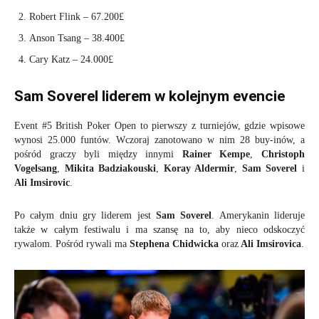
Robert Flink – 67.200£
Anson Tsang – 38.400£
Cary Katz – 24.000£
Sam Soverel liderem w kolejnym evencie
Event #5 British Poker Open to pierwszy z turniejów, gdzie wpisowe
wynosi 25.000 funtów. Wczoraj zanotowano w nim 28 buy-inów, a
pośród graczy byli między innymi
Rainer Kempe
,
Christoph
Vogelsang
,
Mikita Badziakouski
,
Koray Aldermir
,
Sam Soverel
i
Ali Imsirovic
.
Po całym dniu gry liderem jest
Sam Soverel
. Amerykanin lideruje
także w całym festiwalu i ma szansę na to, aby nieco odskoczyć
rywalom. Pośród rywali ma
Stephena Chidwicka
oraz
Ali Imsirovica
.