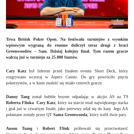
Trwa British Poker Open. Na festiwalu turniejów z wysokim
wpisowym wygraną do resume doliczył teraz drugi z braci
Greenwoodów – Sam. Dzisiaj kolejny finał. Tym razem gracze
walczą już w turnieju za 25.000 funtów.
Cary Katz
był liderem przed finałem eventu Short Deck, który
rozgrywano wczoraj w Aspers Casino. Do gry powróciło pięciu
pokerzystów, a w kasie znaleźć się miało czterech graczy.
Danny Tang
został bubble boyem odpadając w akcjio A9 na T9
Roberta Flinka
.
Cary Katz
, który na starcie miał największego stacka
i grał już w czwartym finale, jako pierwszy udał się do kasy. Jego AA
połamane zostały przez QT
Sama Greenwooda
, który trafił dwie pary.
Anson Tsang
i
Robert Flink
próbowali się przeciwstawić