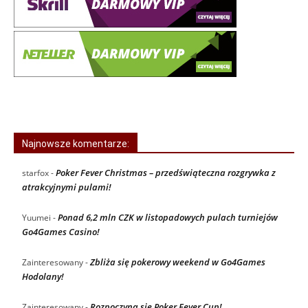
Najnowsze komentarze:
Poker Fever Christmas – przedświąteczna rozgrywka z
starfox
-
atrakcyjnymi pulami!
Ponad 6,2 mln CZK w listopadowych pulach turniejów
Yuumei
-
Go4Games Casino!
Zbliża się pokerowy weekend w Go4Games
Zainteresowany
-
Hodolany!
Rozpoczyna się Poker Fever Cup!
Zainteresowany
-