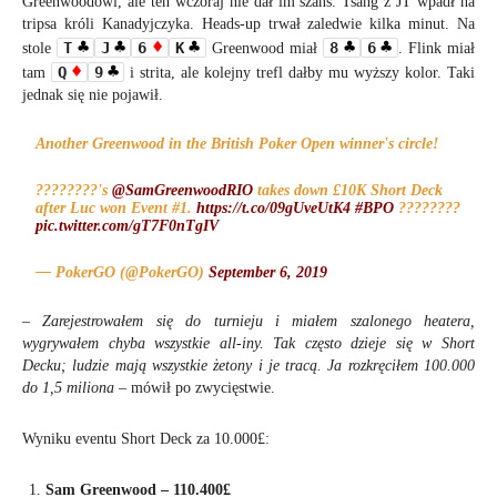
Greenwoodowi, ale ten wczoraj nie dał im szans. Tsang z JT wpadł na
tripsa króli Kanadyjczyka. Heads-up trwał zaledwie kilka minut. Na
T
J
6
K
8
6
stole
Greenwood miał
. Flink miał
Q
9
tam
i strita, ale kolejny trefl dałby mu wyższy kolor. Taki
jednak się nie pojawił.
Another Greenwood in the British Poker Open winner's circle!
????????'s
@SamGreenwoodRIO
takes down £10K Short Deck
after Luc won Event #1.
https://t.co/09gUveUtK4
#BPO
????????
pic.twitter.com/gT7F0nTgIV
— PokerGO (@PokerGO)
September 6, 2019
–
Zarejestrowałem się do turnieju i miałem szalonego heatera,
wygrywałem chyba wszystkie all-iny. Tak często dzieje się w Short
Decku; ludzie mają wszystkie żetony i je tracą. Ja rozkręciłem 100.000
do 1,5 miliona
– mówił po zwycięstwie.
Wyniku eventu Short Deck za 10.000£:
Sam Greenwood – 110.400£