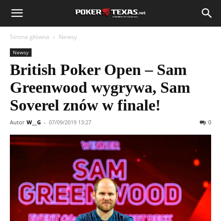
Strona główna
Newsy
Newsy
British Poker Open – Sam
Greenwood wygrywa, Sam
Soverel znów w finale!
Autor
W__G
-
07/09/2019 13:27
0