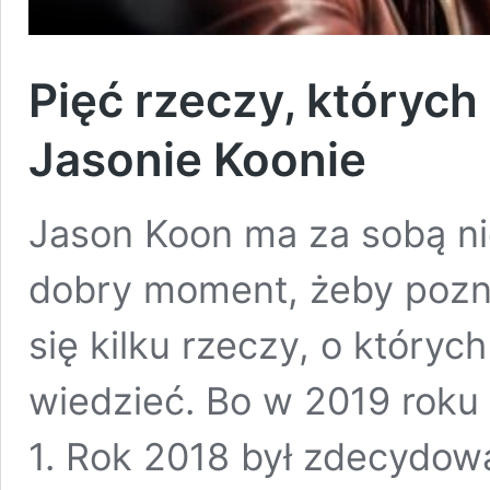
Pięć rzeczy, któryc
Jasonie Koonie
Jason Koon ma za sobą ni
dobry moment, żeby pozna
się kilku rzeczy, o któryc
wiedzieć. Bo w 2019 roku
1. Rok 2018 był zdecydow